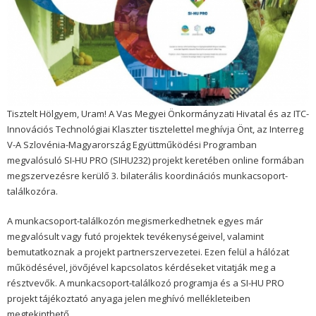
Tisztelt Hölgyem, Uram! A Vas Megyei Önkormányzati Hivatal és az ITC-
Innovációs Technológiai Klaszter tisztelettel meghívja Önt, az Interreg
V-A Szlovénia-Magyarország Együttműködési Programban
megvalósuló SI-HU PRO (SIHU232) projekt keretében online formában
megszervezésre kerülő 3. bilaterális koordinációs munkacsoport-
találkozóra.
A munkacsoport-találkozón megismerkedhetnek egyes már
megvalósult vagy futó projektek tevékenységeivel, valamint
bemutatkoznak a projekt partnerszervezetei. Ezen felül a hálózat
működésével, jövőjével kapcsolatos kérdéseket vitatják meg a
résztvevők. A munkacsoport-találkozó programja és a SI-HU PRO
projekt tájékoztató anyaga jelen meghívó mellékleteiben
megtekinthető.