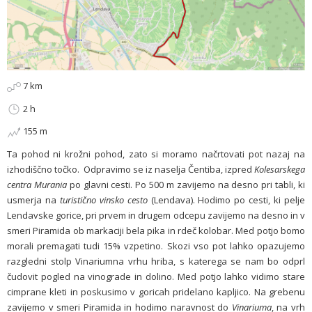
7 km
2 h
155 m
Ta pohod ni krožni pohod, zato si moramo načrtovati pot nazaj na
izhodiščno točko. Odpravimo se iz naselja Čentiba, izpred
Kolesarskega
centra Murania
po glavni cesti. Po 500 m zavijemo na desno pri tabli, ki
usmerja na
turistično vinsko cesto
(Lendava). Hodimo po cesti, ki pelje
Lendavske gorice, pri prvem in drugem odcepu zavijemo na desno in v
smeri Piramida ob markaciji bela pika in rdeč kolobar. Med potjo bomo
morali premagati tudi 15% vzpetino. Skozi vso pot lahko opazujemo
razgledni stolp Vinariumna vrhu hriba, s katerega se nam bo odprl
čudovit pogled na vinograde in dolino. Med potjo lahko vidimo stare
cimprane kleti in poskusimo v goricah pridelano kapljico. Na grebenu
zavijemo v smeri Piramida in hodimo naravnost do
Vinariuma
, na vrh