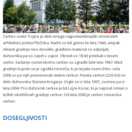
Cerkev svete Trojice je delo enega najpomembnejših slovenskih
arhitektov Jožeta Plečnika. Načrti so bili gotovi že leta 1946, ampak
oblasti gradnje niso dovolile, gradbeni material so odpeljali,
duhovnika pa so zaprli v zapor. Obredi so 18 let potekali v leseni
cerkvi. Sedanjo osmerokotno cerkev so zgradili šele leta 1967. Med
gradnjo kupole se je zgodila nesreča, ki je terjala osem žrtev. Leta
2006 so po njih poimenovali stebre cerkve. Freske cerkve (220 m2) so
delo duhovnika Staneta Kregarja. Orgle so iz leta 1997, zvonovi pa iz
leta 2004. Prvi duhovnik cerkve je bil Lojze Kozar, ki je napisal roman o
težkih okoliščinah gradnje cerkve. Od leta 2000 je cerkev romarska
cerkev.
DOSEGLJIVOSTI